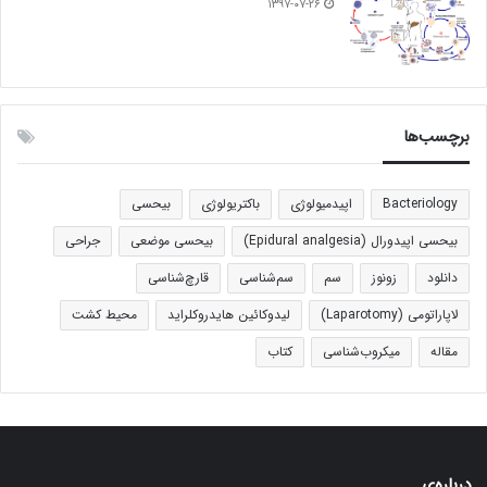
۱۳۹۷-۰۷-۲۶
برچسب‌ها
Bacteriology
اپیدمیولوژی
باکتریولوژی
بیحسی
بیحسی اپیدورال (Epidural analgesia)
بیحسی موضعی
جراحی
دانلود
زونوز
سم
سم‌شناسی
قارچ‌شناسی
لاپاراتومی (Laparotomy)
لیدوکائین هایدروکلراید
محیط کشت
مقاله
میکروب‌شناسی
کتاب
درباره‌ی