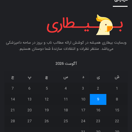
وبسایت بیطاری همیشه در کوشش ارائه مطالب ناب و بروز در ساحه دامپزشکی
می‌باشد. منتظر نظرات و انتقادات سازندۀ شما دوستان هستیم.
آگوست 2026
ش
ی
د
س
چ
پ
ج
7
6
5
4
3
2
1
14
13
12
11
10
9
8
21
20
19
18
17
16
15
28
27
26
25
24
23
22