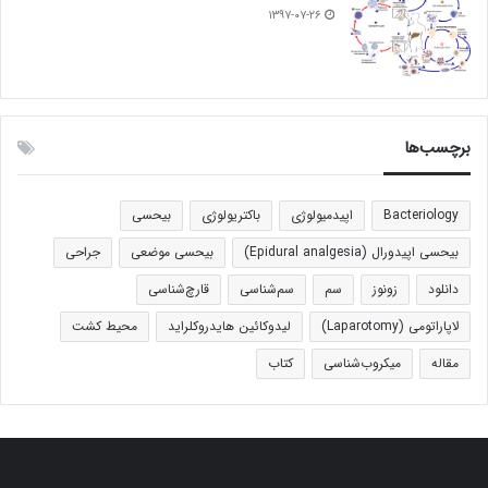
۱۳۹۷-۰۷-۲۶
برچسب‌ها
Bacteriology
اپیدمیولوژی
باکتریولوژی
بیحسی
بیحسی اپیدورال (Epidural analgesia)
بیحسی موضعی
جراحی
دانلود
زونوز
سم
سم‌شناسی
قارچ‌شناسی
لاپاراتومی (Laparotomy)
لیدوکائین هایدروکلراید
محیط کشت
مقاله
میکروب‌شناسی
کتاب