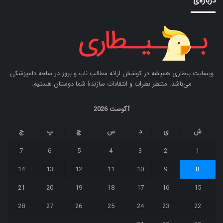
درباره‌ی
وبسایت بیطاری همیشه در کوشش ارائه مطالب ناب و بروز در ساحه دامپزشکی
می‌باشد. منتظر نظرات و انتقادات سازندۀ شما دوستان هستیم.
آگوست 2026
ش
ی
د
س
چ
پ
ج
7
6
5
4
3
2
1
14
13
12
11
10
9
8
21
20
19
18
17
16
15
28
27
26
25
24
23
22