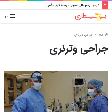
درمان زخم های عفونی توسط لارو مگس
منو
خانه
>
جراحی وترنری
جراحی وترنری