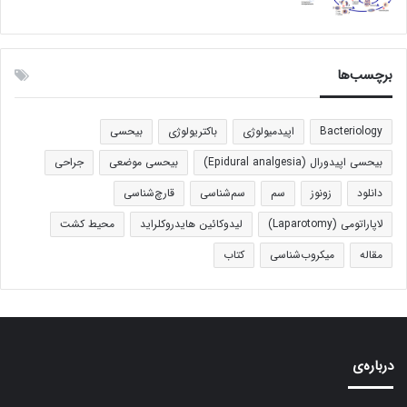
برچسب‌ها
Bacteriology
اپیدمیولوژی
باکتریولوژی
بیحسی
بیحسی اپیدورال (Epidural analgesia)
بیحسی موضعی
جراحی
دانلود
زونوز
سم
سم‌شناسی
قارچ‌شناسی
لاپاراتومی (Laparotomy)
لیدوکائین هایدروکلراید
محیط کشت
مقاله
میکروب‌شناسی
کتاب
درباره‌ی