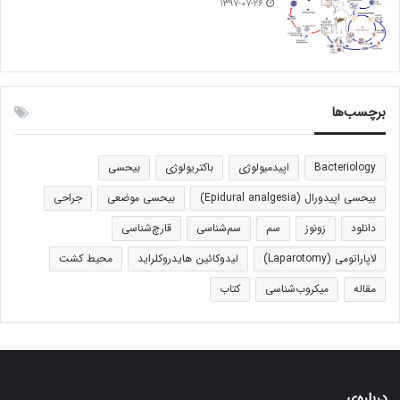
۱۳۹۷-۰۷-۲۶
برچسب‌ها
Bacteriology
اپیدمیولوژی
باکتریولوژی
بیحسی
بیحسی اپیدورال (Epidural analgesia)
بیحسی موضعی
جراحی
دانلود
زونوز
سم
سم‌شناسی
قارچ‌شناسی
لاپاراتومی (Laparotomy)
لیدوکائین هایدروکلراید
محیط کشت
مقاله
میکروب‌شناسی
کتاب
درباره‌ی