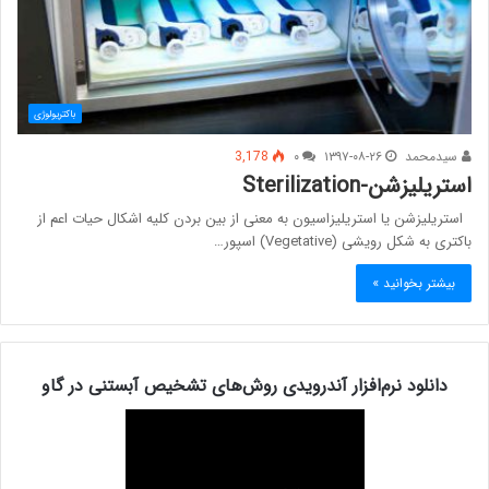
باکتریولوژی
سیدمحمد
۱۳۹۷-۰۸-۲۶
۰
3,178
استریلیزشن-Sterilization
استریلیزشن یا استریلیزاسیون به معنی از بین بردن کلیه اشکال حیات اعم از
باکتری به شکل رویشی (Vegetative) اسپور…
بیشتر بخوانید »
دانلود نرم‌افزار آندرویدی روش‌های تشخیص آبستنی در گاو