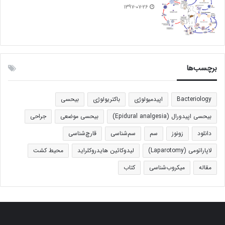
۱۳۹۷-۰۷-۲۶
برچسب‌ها
Bacteriology
اپیدمیولوژی
باکتریولوژی
بیحسی
بیحسی اپیدورال (Epidural analgesia)
بیحسی موضعی
جراحی
دانلود
زونوز
سم
سم‌شناسی
قارچ‌شناسی
لاپاراتومی (Laparotomy)
لیدوکائین هایدروکلراید
محیط کشت
مقاله
میکروب‌شناسی
کتاب