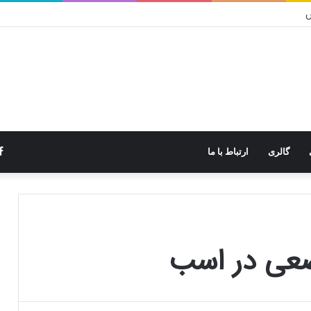
س
گالری
ارتباط با ما
عی در اسب