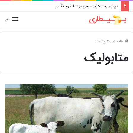
درمان زخم های عفونی توسط لارو مگس
منو
خانه
>
متابولیک
متابولیک