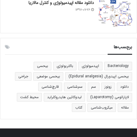
دانلود مقاله اپیدمیولوژی و کنترل مالاریا
۱۳۹۷-۰۷-۲۶
برچسب‌ها
Bacteriology
اپیدمیولوژی
باکتریولوژی
بیحسی
بیحسی اپیدورال (Epidural analgesia)
بیحسی موضعی
جراحی
دانلود
زونوز
سم
سم‌شناسی
قارچ‌شناسی
لاپاراتومی (Laparotomy)
لیدوکائین هایدروکلراید
محیط کشت
مقاله
میکروب‌شناسی
کتاب