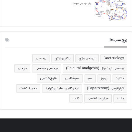
۱۳۹۷-۰۷-۲۶
برچسب‌ها
Bacteriology
اپیدمیولوژی
باکتریولوژی
بیحسی
بیحسی اپیدورال (Epidural analgesia)
بیحسی موضعی
جراحی
دانلود
زونوز
سم
سم‌شناسی
قارچ‌شناسی
لاپاراتومی (Laparotomy)
لیدوکائین هایدروکلراید
محیط کشت
مقاله
میکروب‌شناسی
کتاب