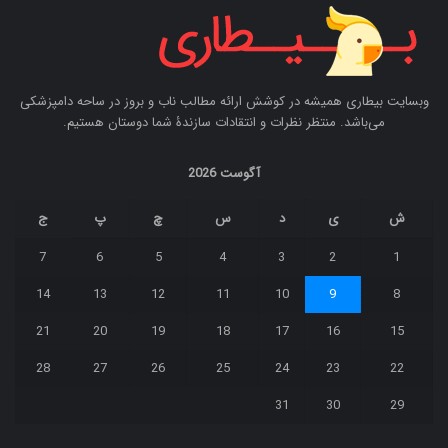
وبسایت بیطاری همیشه در کوشش ارائه مطالب ناب و بروز در ساحه دامپزشکی
می‌باشد. منتظر نظرات و انتقادات سازندۀ شما دوستان هستیم.
آگوست 2026
ش
ی
د
س
چ
پ
ج
7
6
5
4
3
2
1
14
13
12
11
10
9
8
21
20
19
18
17
16
15
28
27
26
25
24
23
22
31
30
29