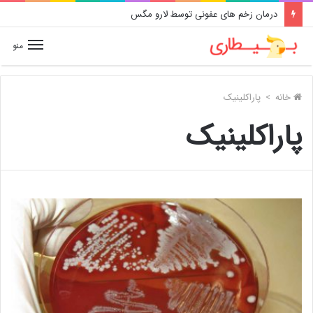
درمان زخم های عفونی توسط لارو مگس
منو
خانه
>
پاراکلینیک
پاراکلینیک