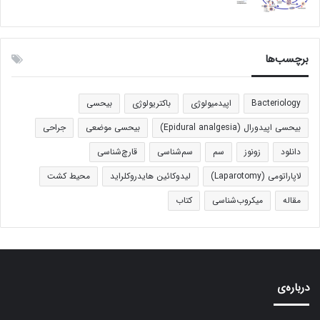
برچسب‌ها
Bacteriology
اپیدمیولوژی
باکتریولوژی
بیحسی
بیحسی اپیدورال (Epidural analgesia)
بیحسی موضعی
جراحی
دانلود
زونوز
سم
سم‌شناسی
قارچ‌شناسی
لاپاراتومی (Laparotomy)
لیدوکائین هایدروکلراید
محیط کشت
مقاله
میکروب‌شناسی
کتاب
درباره‌ی