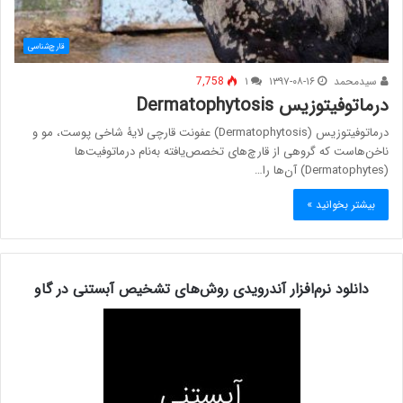
قارچ‌شناسی
سیدمحمد
۱۳۹۷-۰۸-۱۶
۱
7,758
درماتوفیتوزیس Dermatophytosis
درماتوفیتوزیس (Dermatophytosis) عفونت قارچی لایۀ شاخی پوست، مو و
ناخن‌هاست که گروهی از قارچ‌های تخصص‌یافته به‌نام درماتوفیت‌ها
(Dermatophytes) آن‌ها را…
بیشتر بخوانید »
دانلود نرم‌افزار آندرویدی روش‌های تشخیص آبستنی در گاو