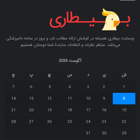
وبسایت بیطاری همیشه در کوشش ارائه مطالب ناب و بروز در ساحه دامپزشکی
می‌باشد. منتظر نظرات و انتقادات سازندۀ شما دوستان هستیم.
آگوست 2026
ش
ی
د
س
چ
پ
ج
7
6
5
4
3
2
1
14
13
12
11
10
9
8
21
20
19
18
17
16
15
28
27
26
25
24
23
22
31
30
29