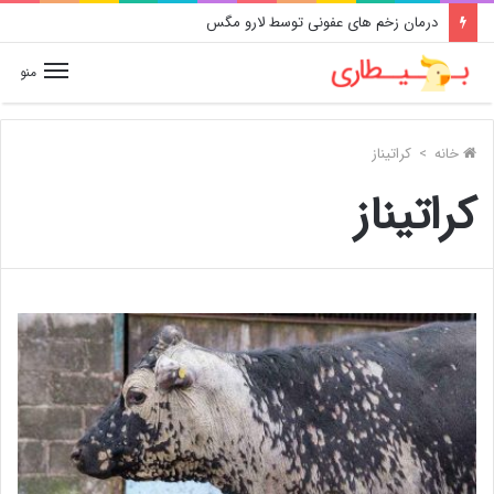
درمان زخم های عفونی توسط لارو مگس
منو
خانه
>
کراتیناز
کراتیناز