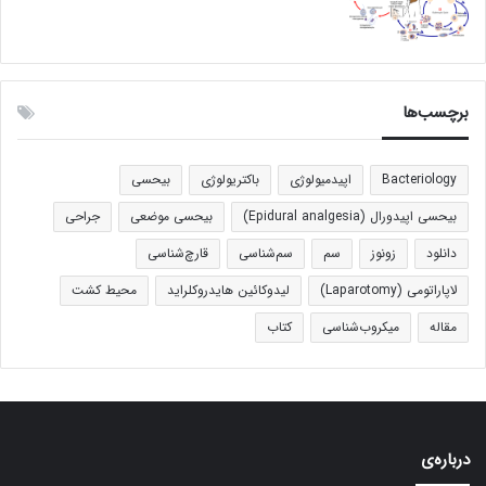
برچسب‌ها
Bacteriology
اپیدمیولوژی
باکتریولوژی
بیحسی
بیحسی اپیدورال (Epidural analgesia)
بیحسی موضعی
جراحی
دانلود
زونوز
سم
سم‌شناسی
قارچ‌شناسی
لاپاراتومی (Laparotomy)
لیدوکائین هایدروکلراید
محیط کشت
مقاله
میکروب‌شناسی
کتاب
درباره‌ی