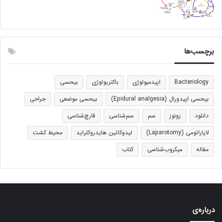
برچسب‌ها
Bacteriology
اپیدمیولوژی
باکتریولوژی
بیحسی
بیحسی اپیدورال (Epidural analgesia)
بیحسی موضعی
جراحی
دانلود
زونوز
سم
سم‌شناسی
قارچ‌شناسی
لاپاراتومی (Laparotomy)
لیدوکائین هایدروکلراید
محیط کشت
مقاله
میکروب‌شناسی
کتاب
درباره‌ی