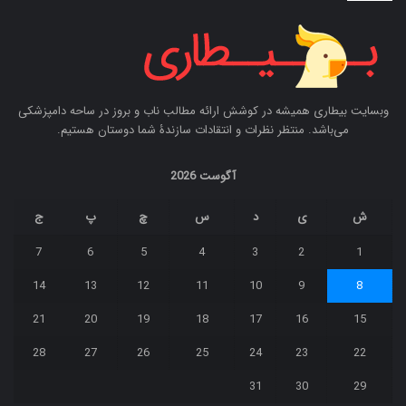
وبسایت بیطاری همیشه در کوشش ارائه مطالب ناب و بروز در ساحه دامپزشکی
می‌باشد. منتظر نظرات و انتقادات سازندۀ شما دوستان هستیم.
آگوست 2026
ش
ی
د
س
چ
پ
ج
7
6
5
4
3
2
1
14
13
12
11
10
9
8
21
20
19
18
17
16
15
28
27
26
25
24
23
22
31
30
29