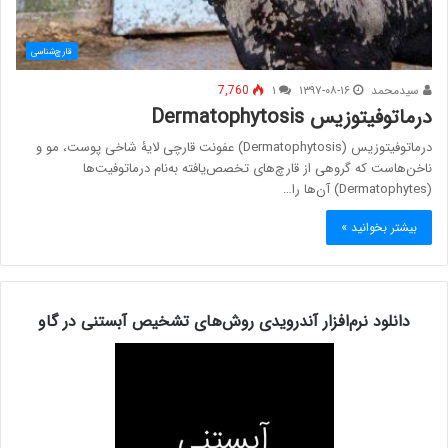
قارچ‌شناسی
سیدمحمد
۱۳۹۷-۰۸-۱۶
۱
7,760
درماتوفیتوزیس Dermatophytosis
درماتوفیتوزیس (Dermatophytosis) عفونت قارچی لایۀ شاخی پوست، مو و
ناخن‌هاست که گروهی از قارچ‌های تخصص‌یافته به‌نام درماتوفیت‌ها
(Dermatophytes) آن‌ها را…
بیشتر بخوانید »
دانلود نرم‌افزار آندرویدی روش‌های تشخیص آبستنی در گاو