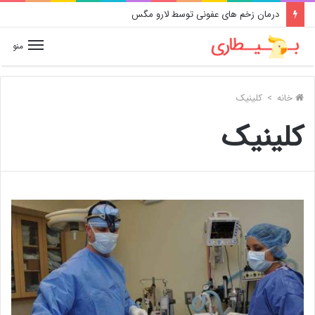
درمان زخم های عفونی توسط لارو مگس
منو
خانه
>
کلینیک
کلینیک