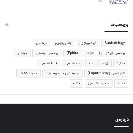
برچسب‌ها
Bacteriology
اپیدمیولوژی
باکتریولوژی
بیحسی
بیحسی اپیدورال (Epidural analgesia)
بیحسی موضعی
جراحی
دانلود
زونوز
سم
سم‌شناسی
قارچ‌شناسی
لاپاراتومی (Laparotomy)
لیدوکائین هایدروکلراید
محیط کشت
مقاله
میکروب‌شناسی
کتاب
درباره‌ی