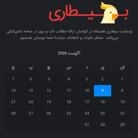
وبسایت بیطاری همیشه در کوشش ارائه مطالب ناب و بروز در ساحه دامپزشکی
می‌باشد. منتظر نظرات و انتقادات سازندۀ شما دوستان هستیم.
آگوست 2026
ش
ی
د
س
چ
پ
ج
7
6
5
4
3
2
1
14
13
12
11
10
9
8
21
20
19
18
17
16
15
28
27
26
25
24
23
22
31
30
29