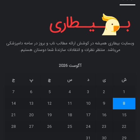
وبسایت بیطاری همیشه در کوشش ارائه مطالب ناب و بروز در ساحه دامپزشکی
می‌باشد. منتظر نظرات و انتقادات سازندۀ شما دوستان هستیم.
آگوست 2026
ش
ی
د
س
چ
پ
ج
7
6
5
4
3
2
1
14
13
12
11
10
9
8
21
20
19
18
17
16
15
28
27
26
25
24
23
22
31
30
29