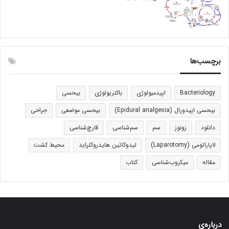
برچسب‌ها
Bacteriology
اپیدمیولوژی
باکتریولوژی
بیحسی
بیحسی اپیدورال (Epidural analgesia)
بیحسی موضعی
جراحی
دانلود
زونوز
سم
سم‌شناسی
قارچ‌شناسی
لاپاراتومی (Laparotomy)
لیدوکائین هایدروکلراید
محیط کشت
مقاله
میکروب‌شناسی
کتاب
درباره‌ی