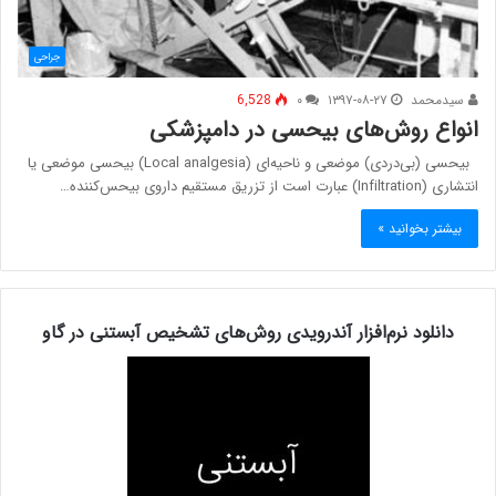
جراحی
سیدمحمد
۱۳۹۷-۰۸-۲۷
۰
6,528
انواع روش‌های بیحسی در دامپزشکی
بیحسی (بی‌دردی) موضعی و ناحیه‌ای (Local analgesia) بیحسی موضعی یا
انتشاری (Infiltration) عبارت است از تزریق مستقیم داروی بیحس‌کننده…
بیشتر بخوانید »
دانلود نرم‌افزار آندرویدی روش‌های تشخیص آبستنی در گاو