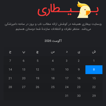
وبسایت بیطاری همیشه در کوشش ارائه مطالب ناب و بروز در ساحه دامپزشکی
می‌باشد. منتظر نظرات و انتقادات سازندۀ شما دوستان هستیم.
آگوست 2026
ش
ی
د
س
چ
پ
ج
7
6
5
4
3
2
1
14
13
12
11
10
9
8
21
20
19
18
17
16
15
28
27
26
25
24
23
22
31
30
29