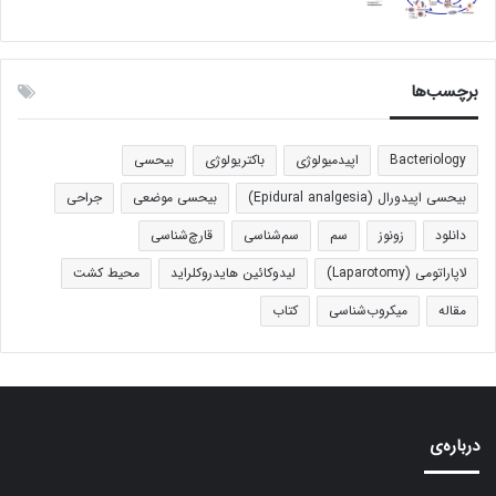
برچسب‌ها
Bacteriology
اپیدمیولوژی
باکتریولوژی
بیحسی
بیحسی اپیدورال (Epidural analgesia)
بیحسی موضعی
جراحی
دانلود
زونوز
سم
سم‌شناسی
قارچ‌شناسی
لاپاراتومی (Laparotomy)
لیدوکائین هایدروکلراید
محیط کشت
مقاله
میکروب‌شناسی
کتاب
درباره‌ی