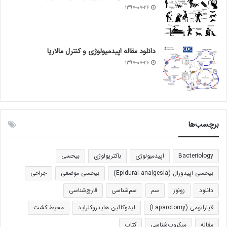
۱۳۹۷-۰۷-۲۶
دانلود مقاله اپیدمیولوژی و کنترل مالاریا
۱۳۹۷-۰۷-۲۶
برچسب‌ها
Bacteriology
اپیدمیولوژی
باکتریولوژی
بیحسی
بیحسی اپیدورال (Epidural analgesia)
بیحسی موضعی
جراحی
دانلود
زونوز
سم
سم‌شناسی
قارچ‌شناسی
لاپاراتومی (Laparotomy)
لیدوکائین هایدروکلراید
محیط کشت
مقاله
میکروب‌شناسی
کتاب