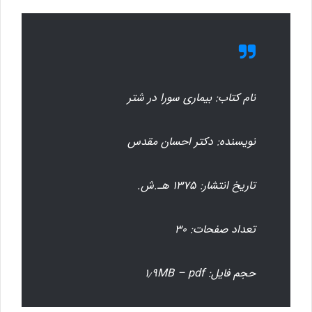
نام کتاب: بیماری سورا در شتر
نویسنده: دکتر احسان مقدس
تاریخ انتشار: ۱۳۷۵ هـ.ش.
تعداد صفحات: ۳۰
حجم فایل: ۱٫۹MB – pdf