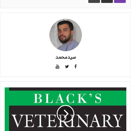
سیدمحمد
فیس
یوتیوب
بوک
توییتر