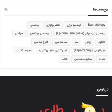
برچسب‌ها
Bacteriology
اپیدمیولوژی
باکتریولوژی
بیحسی
بیحسی اپیدورال (Epidural analgesia)
بیحسی موضعی
جراحی
دانلود
زونوز
سم
سم‌شناسی
قارچ‌شناسی
لاپاراتومی (Laparotomy)
لیدوکائین هایدروکلراید
محیط کشت
مقاله
میکروب‌شناسی
کتاب
درباره‌ی